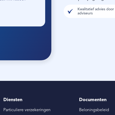
Kwalitatief advies doo
adviseurs
Diensten
Documenten
Particuliere verzekeringen
Beloningsbeleid