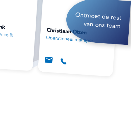
Ontmoet de rest
van ons team
ink
Christiaan Otten
vice &
Operationeel manager
‍