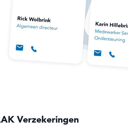
Rick Wolbrink
Karin Hillebr
Algemeen directeur
Medewerker Ser
‍
Ondersteuning
AAK Verzekeringen