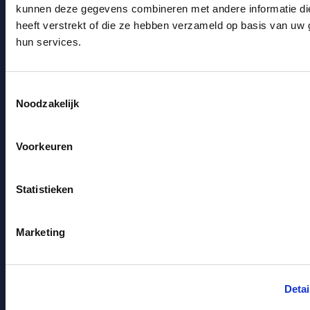
kunnen deze gegevens combineren met andere informatie di
heeft verstrekt of die ze hebben verzameld op basis van uw 
hun services.
Toestemmingsselectie
Noodzakelijk
Facebook
LinkedIn
Voorkeuren
Diensten
Particuliere verzekeringen
Statistieken
Zakelijke verzekeringen
Marketing
Hypotheken
Pensioen
Detai
Bankzaken