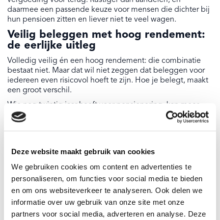
vergoeding voor terug. Rustiger dan aandelen, en
daarmee een passende keuze voor mensen die dichter bij
hun pensioen zitten en liever niet te veel wagen.
Veilig beleggen met hoog rendement:
de eerlijke uitleg
Volledig veilig én een hoog rendement: die combinatie
bestaat niet. Maar dat wil niet zeggen dat beleggen voor
iedereen even risicovol hoeft te zijn. Hoe je belegt, maakt
een groot verschil.
Wie nog twintig jaar heeft voor pensionering, kan meer
schommelingen verdragen dan iemand die er over vijf jaar
gebruik van wil maken. Door te spreiden over
verschillende soorten beleggingen en regio's beperk je de
gevolgen van tegenvallers. En door elke maand een vast
Deze website maakt gebruik van cookies
bedrag in te leggen, ongeacht de koersstand, profiteer je
automatisch van dalende markten zonder er wakker van te
We gebruiken cookies om content en advertenties te
hoeven liggen. Veilig beleggen met hoog rendement is
personaliseren, om functies voor social media te bieden
geen garantie, maar met de juiste spreiding en een
en om ons websiteverkeer te analyseren. Ook delen we
rustige, lange adem kom je een heel eind.
informatie over uw gebruik van onze site met onze
Sparen of beleggen? De keuze die je
partners voor social media, adverteren en analyse. Deze
levensstandaard later bepaalt