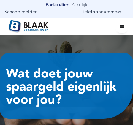
Particulier
Zakelijk
Schade melden
telefoonnummers
Wat doet jouw
spaargeld eigenlijk
voor jou?