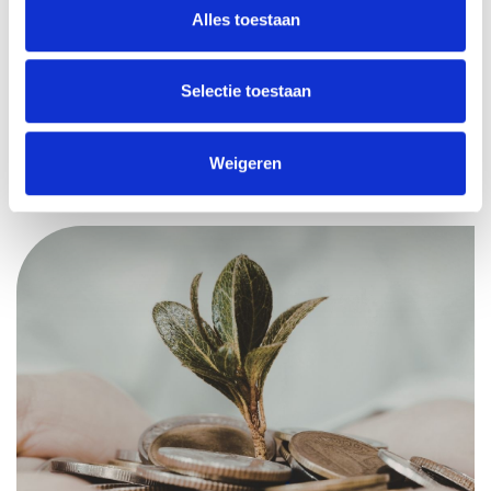
Liever eerst online een afspraak inplannen of je gegevens
Alles toestaan
achterlaten? Dat kan via ons contactformulier. We nemen
dan snel contact met je op.
Selectie toestaan
Stuur ons een bericht
Weigeren