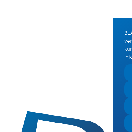
BLA
ver
kun
inf