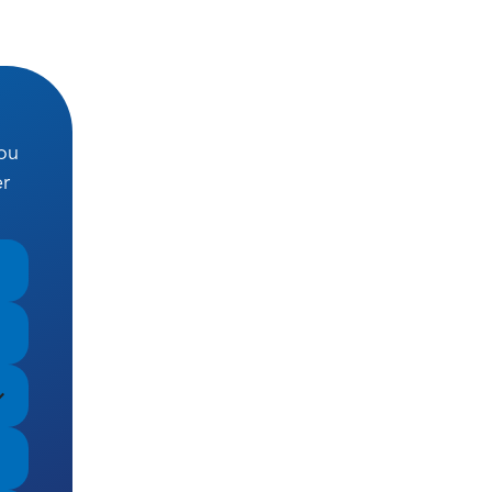
jou
er